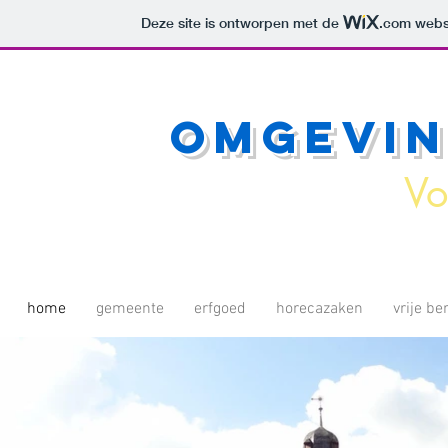
Deze site is ontworpen met de
.com
websi
Omgevi
Vo
home
gemeente
erfgoed
horecazaken
vrije b