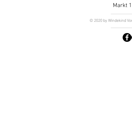
Markt 1
© 2020 by Windekind Vor