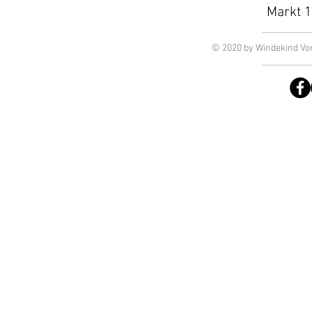
Markt 1
© 2020 by Windekind Vor